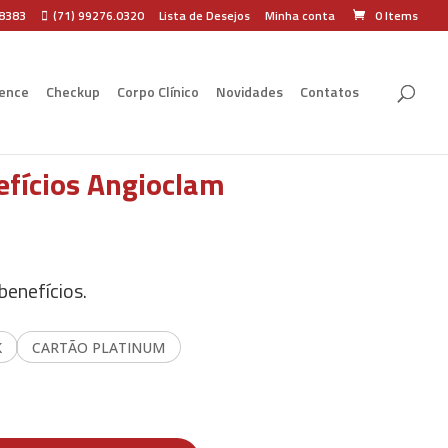
.8383
(71) 99276.0320
Lista de Desejos
Minha conta
0 Items
ence
Checkup
Corpo Clínico
Novidades
Contatos
efícios Angioclam
benefícios.
K
CARTÃO PLATINUM