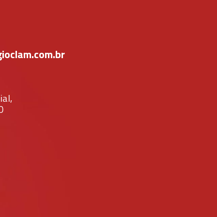
ioclam.com.br
al,
0