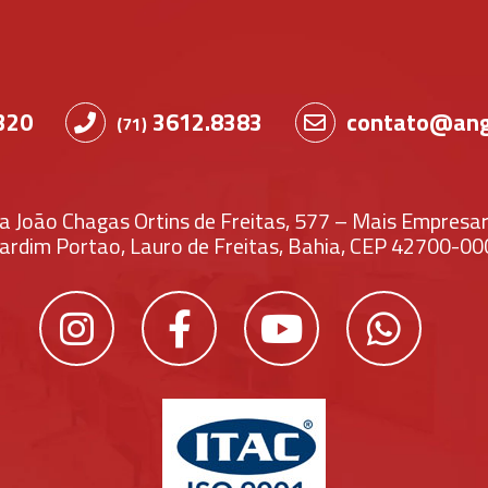
320
3612.8383
contato@ang
(71)
a João Chagas Ortins de Freitas, 577 – Mais Empresari
Jardim Portao, Lauro de Freitas, Bahia, CEP 42700-00