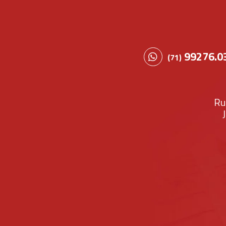
99276.0
(71)
Ru