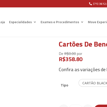
(71) 3612
Loja
Especialidades
Exames e Procedimentos
Move Experi
Cartões De Ben
De
R$
0.00
por
R$
358.80
Confira as variações de 
CARTÃO BLAC
Tipo